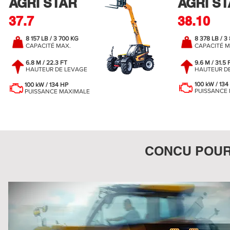
AGRI STAR
AGRI S
37.7
38.10
8 157 LB / 3 700 KG
8 378 LB / 3
CAPACITÉ MAX.
CAPACITÉ M
6.8 M / 22.3 FT
9.6 M / 31.5 
HAUTEUR DE LEVAGE
HAUTEUR D
100 kW / 134
100 kW / 134 HP
PUISSANCE
PUISSANCE MAXIMALE
CONCU POU