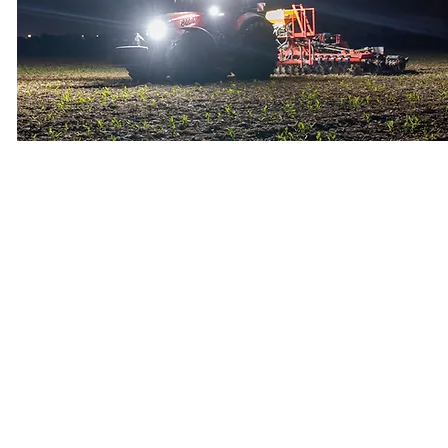
Technico-Lait
Horair
26 route 147
Lundi :
Coaticook, Québec
Mardi :
J1A 2S2
Mercred
Jeudi :
819 804-8444
Téléphone :
Vendred
819 823-4939
Samedi 
Urgences :
Dimanc