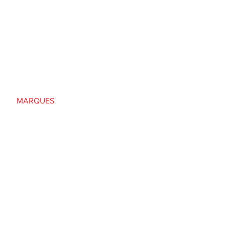
ACCUEIL
NOS LOCATIONS
NEUF
USAGÉ
SERVICES
MARQUES
ENTREPRISE
Un emploi chez nous
CONTACT