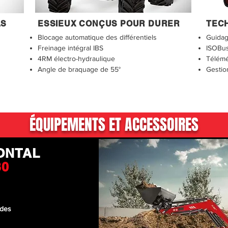
LS
ESSIEUX CONÇUS POUR DURER
TEC
Blocage automatique des différentiels​
Guidage
Freinage intégral IBS
ISOBu
4RM électro-hydraulique
Télémé
Angle de braquage de 55°
Gestio
ÉQUIPEMENTS ET ACCESSOIRES
ONTAL
30
ides