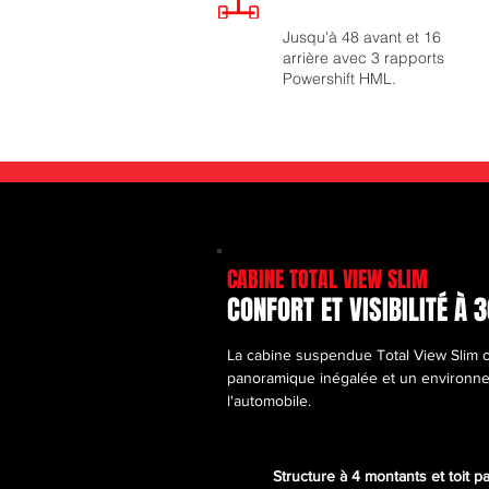
Jusqu'à 48 avant et 16
arrière avec 3 rapports
Powershift HML.
CABINE TOTAL VIEW SLIM
CONFORT ET VISIBILITÉ À 
La cabine suspendue Total View Slim off
panoramique inégalée et un environne
l'automobile.
Structure à 4 montants et toit 