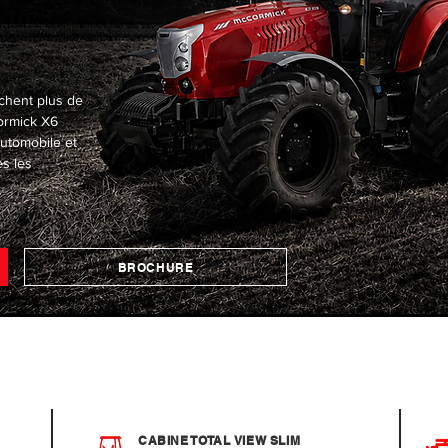
rchent plus de
ormick X6
automobile et
s les
BROCHURE
CABINE TOTAL VIEW SLIM