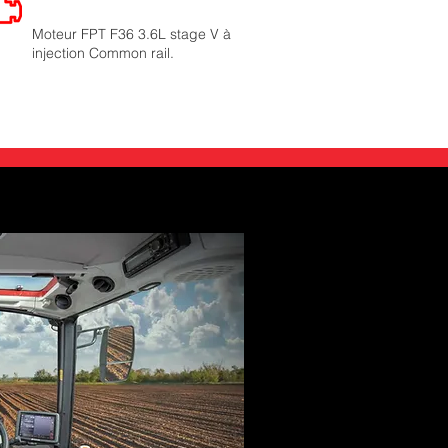
Moteur FPT F36 3.6L stage V à
injection Common rail.