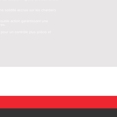
ne solidité accrue sur les chantiers
double action garantissant une
res.
 pour un contrôle plus précis et