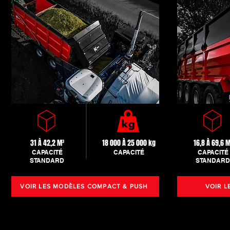
31 À 42,2 M³
18 000 À 25 000 kg
16,8 À 69,6 M
CAPACITÉ
CAPACITÉ
CAPACITÉ
STANDARD
STANDARD
VOIR LES MODÈLES COMPACT & PUSH
VOIR L