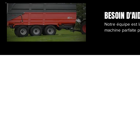
BESOIN D'AI
Notre équipe est l
machine parfaite 
Technico-Lait
Horair
26 route 147
Lundi :
Coaticook, Québec
Mardi :
J1A 2S2
Mercred
Jeudi :
819 804-8444
Téléphone :
Vendred
819 823-4939
Samedi 
Urgences :
Dimanc