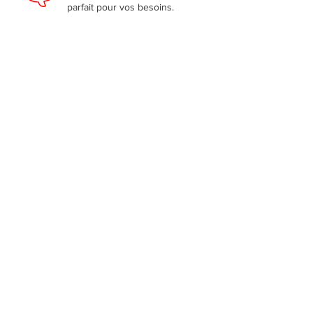
parfait pour vos besoins.
Technico-Lait
Horair
26 route 147
Lundi :
Coaticook, Québec
Mardi :
J1A 2S2
Mercred
Jeudi :
819 804-8444
Téléphone :
Vendred
819 823-4939
Samedi 
Urgences :
Dimanc
Politiq